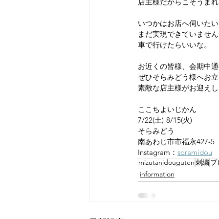
店主様だからこそうまれ
いつかはお店へ伺いたい
まだ実現できていません
車で行けたらいいな。
お近くの皆様、会期中通
ぜひそらみどう様へお立
素敵な店主様がお迎えし
ここちよいじかん
7/22(土)-8/15(火)
そらみどう
南あわじ市市福永427-5
Instagram：
soramidou
mizutanidouguten
刺繍
ブ
information