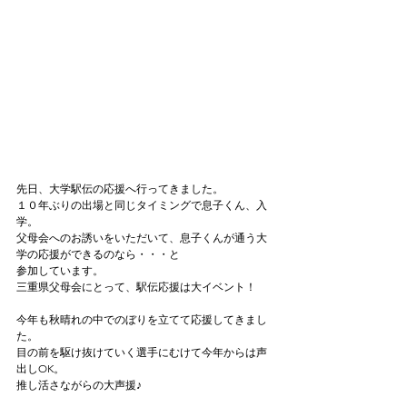
先日、大学駅伝の応援へ行ってきました。
１０年ぶりの出場と同じタイミングで息子くん、入
学。
父母会へのお誘いをいただいて、息子くんが通う大
学の応援ができるのなら・・・と
参加しています。
三重県父母会にとって、駅伝応援は大イベント！
今年も秋晴れの中でのぼりを立てて応援してきまし
た。
目の前を駆け抜けていく選手にむけて今年からは声
出しOK。
推し活さながらの大声援♪