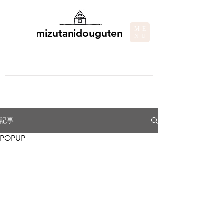
ME
mizutanidouguten
NU
記事
POPUP