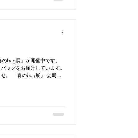
14時まで） 場所：端巖寺（岐阜
） 駐車場 １００台
 「春のbag展」が開催中です。
るバッグをお届けしています。
。 「春のbag展」 会期：
所：a table 通販でのお買い物も
leさんのInstagramのＤＭよ
tagram： a table