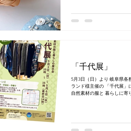
リエ 森の仔猫さんへ お問
仔猫さんInstagram
「千代展」
5月3日（日）より 岐阜県各
ランド様主催の 「千代展」
自然素材の服と 暮らしに寄
はじめ ポーチなどもお届け
節、 ゆったりとした時間の
たら嬉しいです。 お近くの
い。 「千代展」 自然素材
ンダーランド（@kinderland88