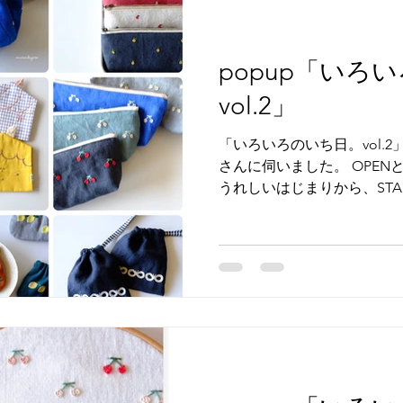
popup「いろ
vol.2」
「いろいろのいち日。vol.2」
さんに伺いました。 OPE
うれしいはじまりから、STA
♡） その後もInstagra
お取扱してくださっていると
通っていた幼稚園の先生方、
にdoudouさんでpopup
入してくださった方、 皆様
ださり 作品を大切にしてく
た。 はじめましてのお客様、
方への贈り物、 素敵な想い
んでいただく、幸せなことの