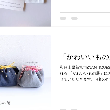
豊平区月寒東１条１９丁目２
００ 定休日：日曜、水曜
「かわいいもの
和歌山県新宮市のANTIQUES
れる 「かわいいもの展」に
せていただきます。 4名の
並びます。 Instagram
ている 小麦パンさんとnuuさん