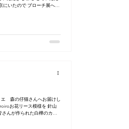
東京にいたので ブローチ展へお
チ選びをしてくだってるとこ
です。 一緒に行った息子くん
のバックが気に入り お持ち帰
、早いです。 2026年は51組
1~week３まで 1週間ごとに入
anidougutenは week３の
参加します。 ご予定いただけたら嬉し
の方にも楽しんでいただけるよ
催されます。 7/30(木)20
、オンラインショップ用 それぞれ
。 ​ どうぞよろしくお願い
クローネのブローチあつめ」 鎌
 会期：2026.7.30(木)~
トリエ 森の仔猫さんへお届けし
roiroお花リース模様を 針山
皆さんが作られた白樺のカゴ
です。 針仕事の時間が 楽しく
作り、ご興味あるかたは アト