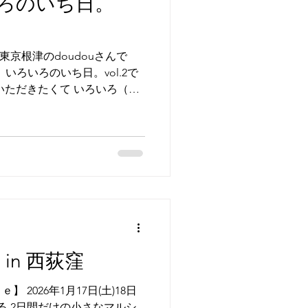
いろのいち日。
いろいろのいち日。vol.2」
いましたら、ぜひdoudouさ
doudouさんでは通販も可能
より おひとりさまに寄り添ってご
 東京根津のdoudouさんで
 いろいろのいち日。vol.2で
いただきたくて いろいろ（ブ
 3/14と3/15は私も
 皆様とお話できることを楽しみ
しくお願いいたします。
l.2」 2026年3月14日（土
： doudou 東京都文京区根
e in 西荻窪
2026年1月17日(土)18日
る 2日間だけの小さなマルシ