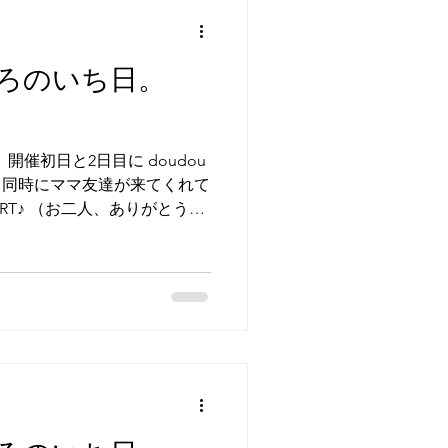
いろのいち日。
 開催初日と2日目に doudou
Nと同時にママ友達が来てくれて
RT♪ （お二人、ありがとう
mで繋がりのある作家さま、 作品を
お取引店さま、 子供たちが
 三重県の友だち親子、 2年前
開催させていただいたときに ご購
ブローチを身につけてきてく
ださってて、 喜びの連続でし
 新しくお店をOPENされる
があって その想いに作品を選
連続。。 皆様本当にありが