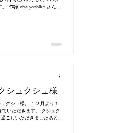
作家 abe yoshiko さんと
作品が集まります。 2025年
会場に2日間立たせていただき
と同時にご来店いただけて嬉
繍を始めたとのことをお聞き
る時間ったら♡ いつか一緒に
いなと思いました。 作家様
初めましてでしたが 近くにあ
お買い物に行ったり、 スパ
ルシェ終了後には みんなで移
のこと、いつもの過ごし方、家
いう繋がりで ご縁が広がった2
クシュクシュ様
の参加となりますが ココロを
お届けします。 ぜひお出かけ
ュクシュ様。 １２月より１
しくお願いいたします。 詳細
せていただきます。 クシュク
お過ごしいただきましたあとに
だけましたら幸いです。 ど
す。 クシュクシュ 札幌市