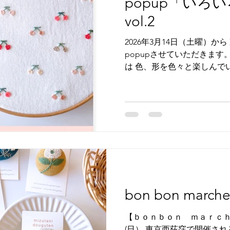
popup「いろ
とうございます。 本日まで「
開催しています。 お時間ござ
vol.2
んへ お立ちよりください。 
です。 InstagramのDM
2026年3月14日（土曜）から
対応してくださいます。...
popupさせていただきます。
は 色、形を色々と楽しんで
ローチ、布小物）制作しました。
doudouさんへ伺います。
にしています♪ どうぞよろ
POPUP「いろいろのいち日。vo
曜）～3月22日（日曜） 場所
津1-23-14
bon bon march
【ｂｏｎｂｏｎ ｍａｒｃｈｅ】 
(日） 東京西荻窪で開催され