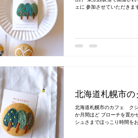
ェに 参加させていただきます。 ​ 
ご交流のある 素敵な作家様の
夏に開催されたときは 私も
ました。 お客様がＯＰＥＮ
しかったです。 お客様が刺
してから 刺繍のお話してい
ちくちくできる日が来るとい
と時間も楽しかったです。 
る布屋さんピンドットさんへ
イス屋さんへ行ったり、 マ
動してお食事したり♪ 制作
族のこと、、 「つくる」と
北海道札幌市の
日間でした。 今回は委託で
込めて制作したブローチを 
北海道札幌市のカフェ クシ
くださいませ。 どうぞよろ
か月間ほど ブローチを置か
については下記
シュさまでほっこり時間を
ゆっくりブローチをみていた
うぞよろしくお願いいたしま