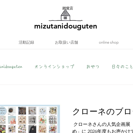
​雑貨店
mizutanidouguten
活動記録
お取扱い店舗
online shop
anidouguten
オンラインショップ
おやつ
日々のこ
クローネのブロ
​ クローネさんの人気企画展
め」に 2026年度もお声か