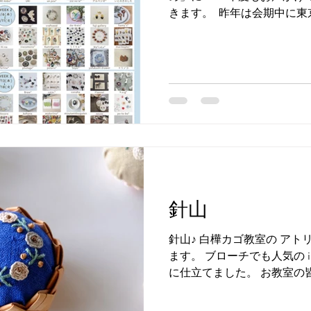
きます。 ​ 昨年は会期中に
伺いしてきました。 ブロー
ろに 立ち合えうれしかった
は クローネさんオリジナル
りしました。 あれからもう1年
の作家様のブローチが week
れ替わりお店に並びます。 mizut
8/13(木)~8/18(火) に
いです。 また同時に 遠方
うにと オンラインショップも 開
時~8/30(日)9時 お店用
にブローチをお届けしています
針山
いたします。 ​クローネ 「
倉市御成町４－４０松田ビル１０２
針山♪ 白樺カゴ教室の ア
ます。 ブローチでも人気の i
に仕立てました。 お教室の
に合わせていただく♡ 幸せ
なりますように。 白樺カゴ