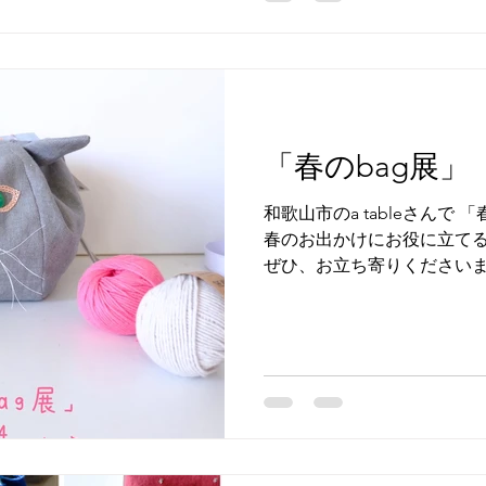
間：10時~16時（最終日は
県各務原市那加洞町1-325
「春のbag展」
和歌山市のa tableさんで
春のお出かけにお役に立て
ぜひ、お立ち寄りくださいませ
2026年4月5日~4月14日 場
お楽しみいただけます。 a tab
りよりお問い合わせください。 Ins