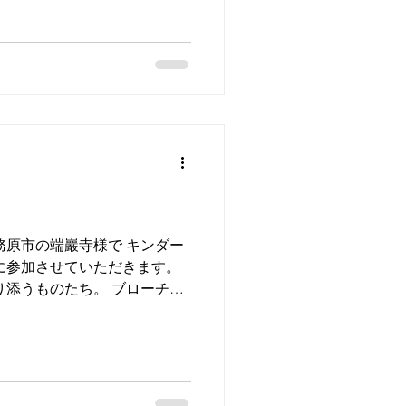
い合わせくださいませ。 森の
務原市の端巖寺様で キンダー
に参加させていただきます。
り添うものたち。 ブローチを
しています。 新緑の綺麗な季
中で手に取ってご覧いただけ
方は、ぜひお立ち寄りくださ
の服と暮らしの展示会 主催：キ
) 開催日：5/3(日)-5/6(水) 時