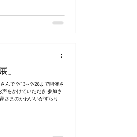
－７２ １２：００－１７：
展」
さんで 9/13～9/28まで開催さ
お声をかけていただき 参加さ
作家さまのかわいいがずらりと
を始めた頃から仲良くしていただい
。...